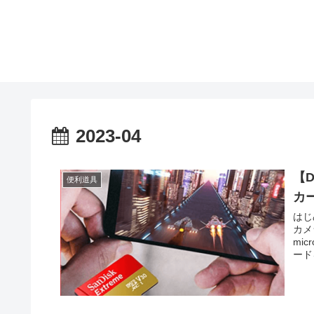
2023-04
【D
便利道具
カ
はじめに DJI Action3は、
カメ
mi
ードを