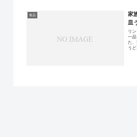
家
食品
皿
リン
一品
た、
うど